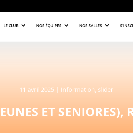
LE CLUB
NOS ÉQUIPES
NOS SALLES
S’INSC
11 avril 2025 |
Information
,
slider
EUNES ET SENIORES), 