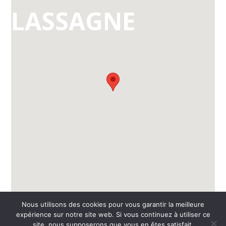
LASSAGNE
Nous utilisons des cookies pour vous garantir la meilleure
expérience sur notre site web. Si vous continuez à utiliser ce
©
2026 - AL Caluire Basket | Site internet réalisé par
site, nous supposerons que vous en êtes satisfait.