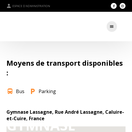
ESPACE D'ADMINISTRATION
Moyens de transport disponibles
:
directions_bus
local_parking
Bus
Parking
Gymnase Lassagne, Rue André Lassagne, Caluire-
et-Cuire, France
GYMNASE