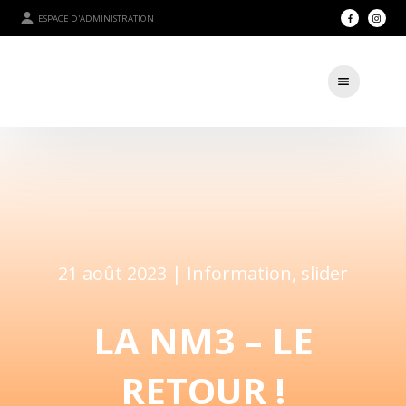
ESPACE D'ADMINISTRATION
21 août 2023 |
Information
,
slider
LA NM3 – LE
RETOUR !