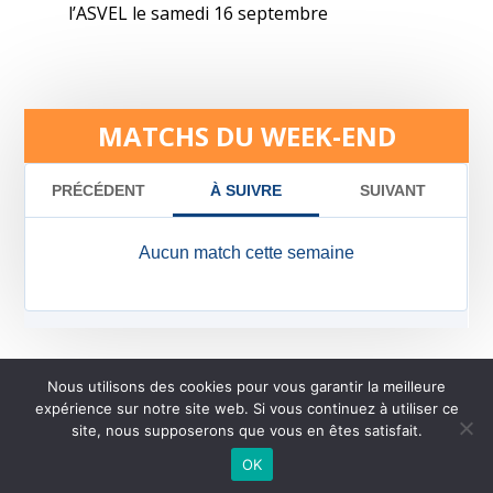
l’ASVEL le samedi 16 septembre
MATCHS DU WEEK-END
Nous utilisons des cookies pour vous garantir la meilleure
expérience sur notre site web. Si vous continuez à utiliser ce
©
2026 - AL Caluire Basket | Site internet réalisé par
site, nous supposerons que vous en êtes satisfait.
OK
CONTACTEZ-NOUS |
MENTIONS LÉGALES