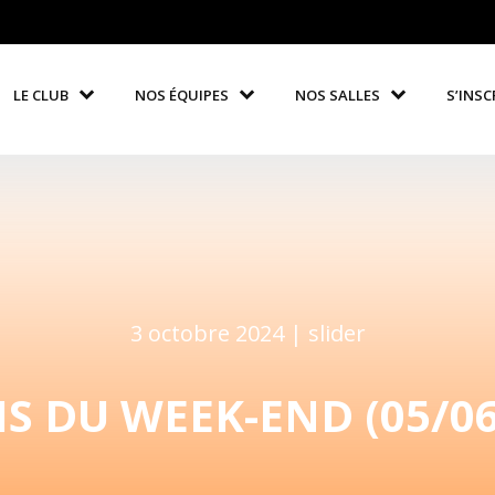
LE CLUB
NOS ÉQUIPES
NOS SALLES
S’INSC
3 octobre 2024 |
slider
S DU WEEK-END (05/0