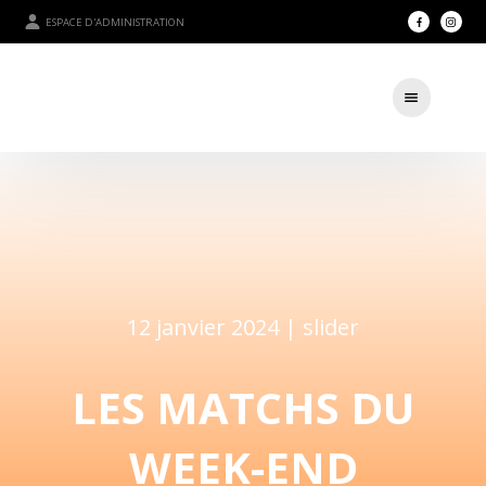
ESPACE D'ADMINISTRATION
12 janvier 2024 |
slider
LES MATCHS DU
WEEK-END