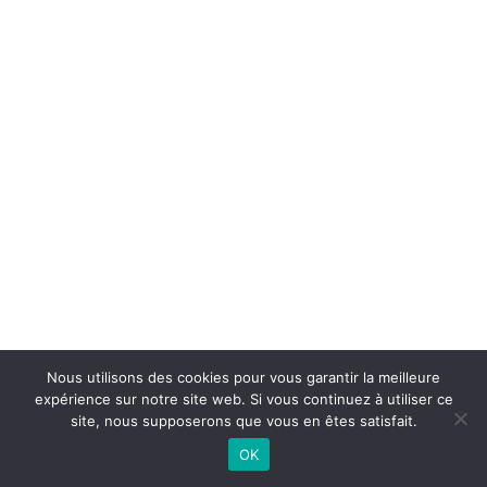
Nous utilisons des cookies pour vous garantir la meilleure
expérience sur notre site web. Si vous continuez à utiliser ce
©
2026 - AL Caluire Basket | Site internet réalisé par
site, nous supposerons que vous en êtes satisfait.
OK
CONTACTEZ-NOUS |
MENTIONS LÉGALES