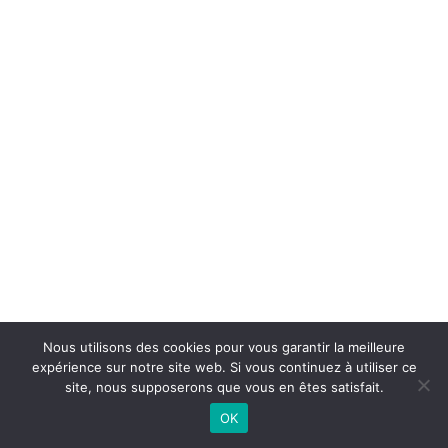
Nous utilisons des cookies pour vous garantir la meilleure
expérience sur notre site web. Si vous continuez à utiliser ce
©
2026 - AL Caluire Basket | Site internet réalisé par
site, nous supposerons que vous en êtes satisfait.
OK
CONTACTEZ-NOUS |
MENTIONS LÉGALES