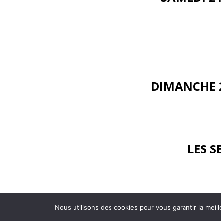
DIMANCHE 
LES S
Nous utilisons des cookies pour vous garantir la meill
©
2026 - AL Caluire Basket | Site internet réalisé par