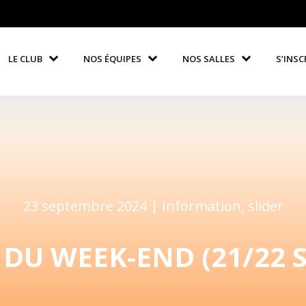
LE CLUB
NOS ÉQUIPES
NOS SALLES
S’INSC
23 septembre 2024 |
Information
,
slider
 DU WEEK-END (21/22 