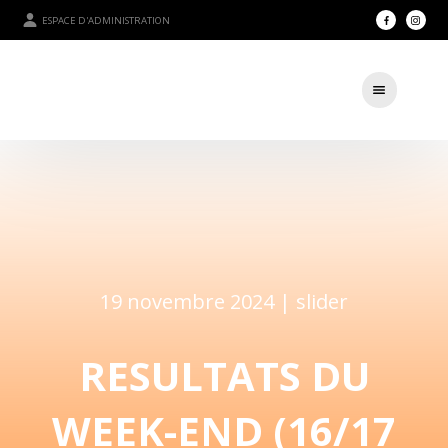
ESPACE D'ADMINISTRATION
19 novembre 2024 |
slider
RESULTATS DU
WEEK-END (16/17