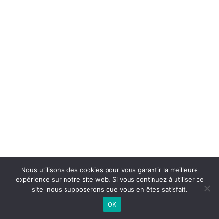
Nous utilisons des cookies pour vous garantir la meilleure
expérience sur notre site web. Si vous continuez à utiliser ce
©
2026 - AL Caluire Basket | Site internet réalisé par
site, nous supposerons que vous en êtes satisfait.
OK
CONTACTEZ-NOUS |
MENTIONS LÉGALES