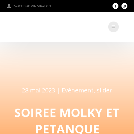
ESPACE D'ADMINISTRATION
28 mai 2023 |
Evènement
,
slider
SOIREE MOLKY ET
PETANQUE