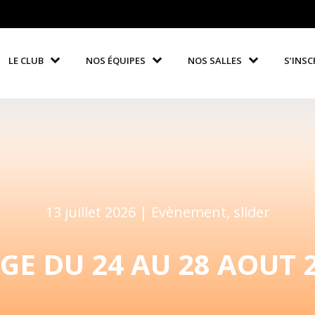
LE CLUB
NOS ÉQUIPES
NOS SALLES
S’INSC
13 juillet 2026 |
Evènement
,
slider
GE DU 24 AU 28 AOUT 