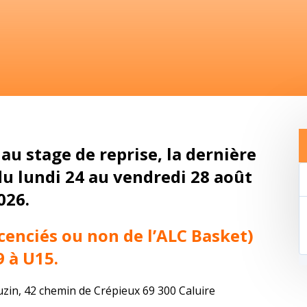
au stage de reprise, la dernière
du lundi 24 au vendredi 28 août
026
.
icenciés ou non de l’ALC Basket)
9 à U15.
uzin, 42 chemin de Crépieux 69 300 Caluire