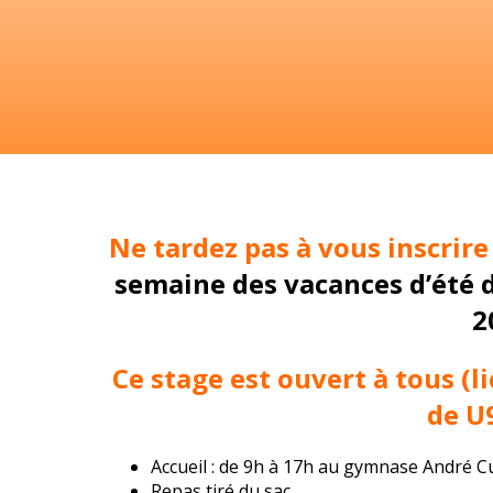
Ne tardez pas à vous inscrire
semaine des vacances d’ét
é 
2
Ce stage est ouvert à tous (l
de U
Accueil : de 9h à 17h au gymnase André C
Repas tiré du sac