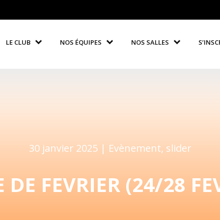
LE CLUB
NOS ÉQUIPES
NOS SALLES
S’INSC
30 janvier 2025 |
Evènement
,
slider
 DE FEVRIER (24/28 FE