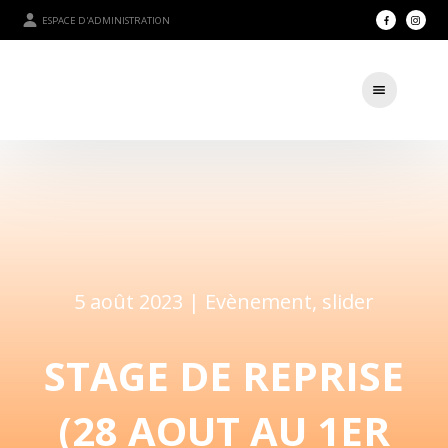
ESPACE D'ADMINISTRATION
5 août 2023 |
Evènement
,
slider
STAGE DE REPRISE
(28 AOUT AU 1ER